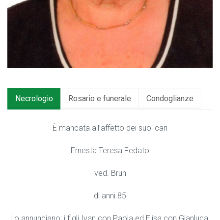
Necrologio
Rosario e funerale
Condoglianze
È mancata all’affetto dei suoi cari
Ernesta Teresa Fedato
ved. Brun
di anni 85
Lo annunciano: i figli Ivan con Paola ed Elisa con Gianluca,